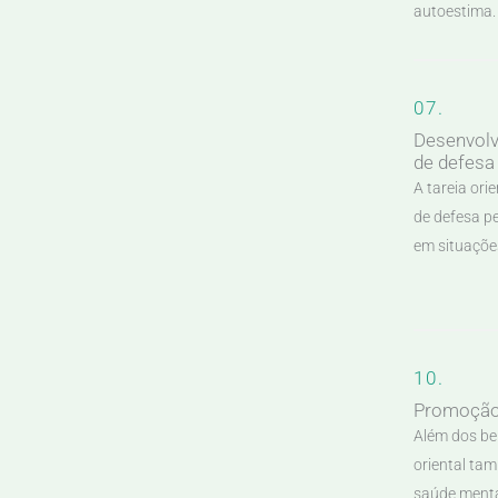
autoestima.
07.
Desenvolv
de defesa
A tareia ori
de defesa p
em situaçõe
10.
Promoção
Além dos ben
oriental ta
saúde menta