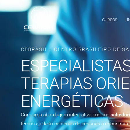
Ir
para
CURSOS
UN
o
conteúdo
CEBRASH – CENTRO BRASILEIRO DE SA
ESPECIALISTA
TERAPIAS ORIE
ENERGÉTICAS
Com uma abordagem integrativa que une
sabedori
temos ajudado centenas de pessoas a encontrar equi