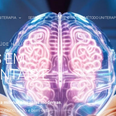
ITERAPIA
SESSÕES
SOBRE O IMO
MÉTODO UNITERAP
ÚDE HOLÍSTICA
S EM
NTAIS E
a milenar e terapias modernas
,
líbrio, alívio e bem-estar.