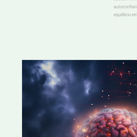
autoconfian
equilíbrio e