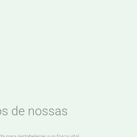
os de nossas
a para restabelecer sua força vital.