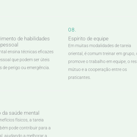
08.
imento de habilidades
Espírito de equipe
 pessoal
Em muitas modalidades de tareia
ental ensina técnicas eficazes
oriental, é comum treinar em grupo, 
essoal que podem ser úteis
promove o trabalho em equipe, o res
s de perigo ou emergência.
mútuo e a cooperação entre os
praticantes.
 da saúde mental
efícios físicos, a tareia
mbém pode contribuir para a
l, ajudando a melhorar a