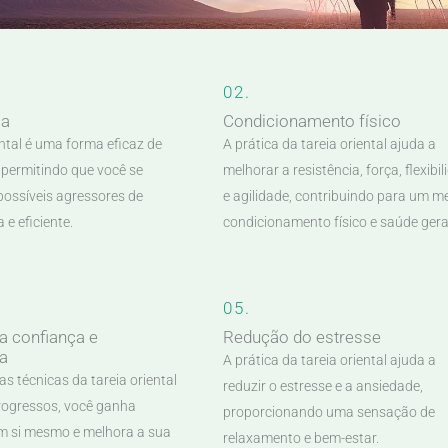
02.
sa
Condicionamento físico
ental é uma forma eficaz de
A prática da tareia oriental ajuda a
 permitindo que você se
melhorar a resistência, força, flexibi
possíveis agressores de
e agilidade, contribuindo para um m
 e eficiente.
condicionamento físico e saúde gera
05.
a confiança e
Redução do estresse
a
A prática da tareia oriental ajuda a
s técnicas da tareia oriental
reduzir o estresse e a ansiedade,
progressos, você ganha
proporcionando uma sensação de
m si mesmo e melhora a sua
relaxamento e bem-estar.