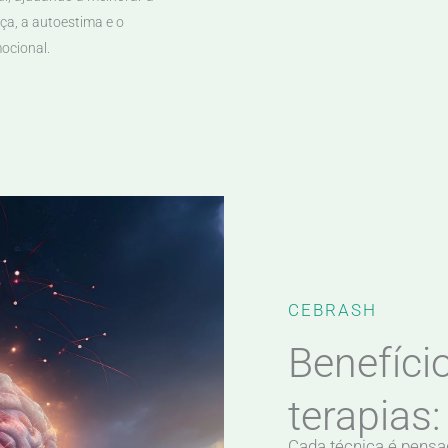
ça, a autoestima e o
mocional.
CEBRASH
Benefíci
terapias:
Cada técnica é pensad