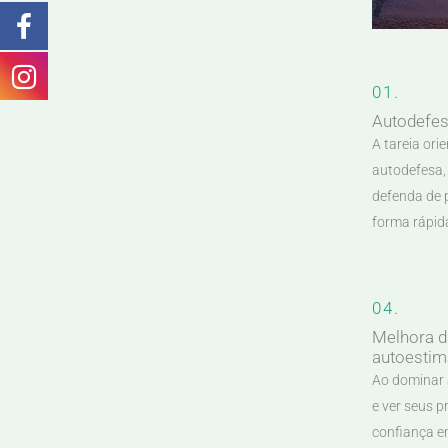
01.
Autodefe
A tareia ori
autodefesa,
defenda de 
forma rápida
04.
Melhora d
autoestim
Ao dominar a
e ver seus 
confiança e