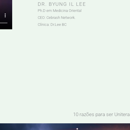
DR. BYUNG IL LEE
Ph.D em Medicina Oriental
CEO: Cebrash Network.
Clínica: Dr.Lee BC
10 razões para ser Unitera